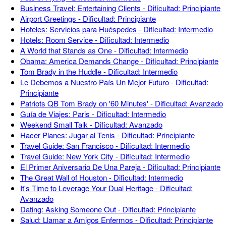
Business Travel: Entertaining Clients - Dificultad: Principiante
Airport Greetings - Dificultad: Principiante
Hoteles: Servicios para Huéspedes - Dificultad: Intermedio
Hotels: Room Service - Dificultad: Intermedio
A World that Stands as One - Dificultad: Intermedio
Obama: America Demands Change - Dificultad: Principiante
Tom Brady in the Huddle - Dificultad: Intermedio
Le Debemos a Nuestro País Un Mejor Futuro - Dificultad:
Principiante
Patriots QB Tom Brady on '60 Minutes' - Dificultad: Avanzado
Guía de Viajes: Paris - Dificultad: Intermedio
Weekend Small Talk - Dificultad: Avanzado
Hacer Planes: Jugar al Tenis - Dificultad: Principiante
Travel Guide: San Francisco - Dificultad: Intermedio
Travel Guide: New York City - Dificultad: Intermedio
El Primer Aniversario De Una Pareja - Dificultad: Principiante
The Great Wall of Houston - Dificultad: Intermedio
It's Time to Leverage Your Dual Heritage - Dificultad:
Avanzado
Dating: Asking Someone Out - Dificultad: Principiante
Salud: Llamar a Amigos Enfermos - Dificultad: Principiante