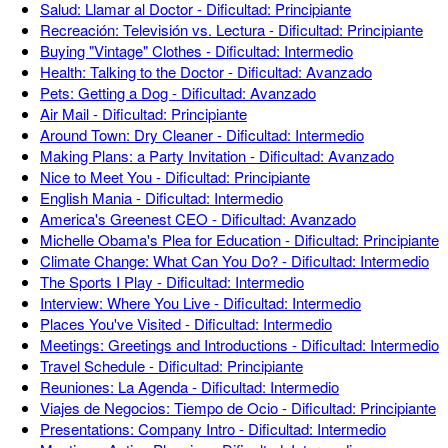
Salud: Llamar al Doctor - Dificultad: Principiante
Recreación: Televisión vs. Lectura - Dificultad: Principiante
Buying "Vintage" Clothes - Dificultad: Intermedio
Health: Talking to the Doctor - Dificultad: Avanzado
Pets: Getting a Dog - Dificultad: Avanzado
Air Mail - Dificultad: Principiante
Around Town: Dry Cleaner - Dificultad: Intermedio
Making Plans: a Party Invitation - Dificultad: Avanzado
Nice to Meet You - Dificultad: Principiante
English Mania - Dificultad: Intermedio
America's Greenest CEO - Dificultad: Avanzado
Michelle Obama's Plea for Education - Dificultad: Principiante
Climate Change: What Can You Do? - Dificultad: Intermedio
The Sports I Play - Dificultad: Intermedio
Interview: Where You Live - Dificultad: Intermedio
Places You've Visited - Dificultad: Intermedio
Meetings: Greetings and Introductions - Dificultad: Intermedio
Travel Schedule - Dificultad: Principiante
Reuniones: La Agenda - Dificultad: Intermedio
Viajes de Negocios: Tiempo de Ocio - Dificultad: Principiante
Presentations: Company Intro - Dificultad: Intermedio