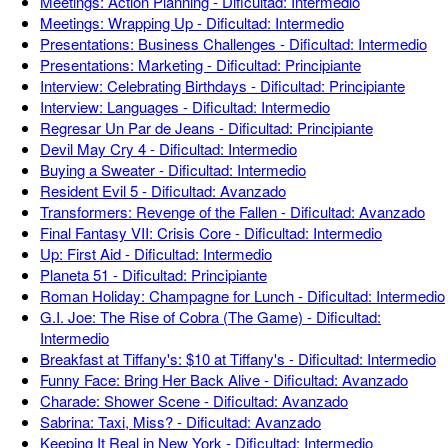
Meetings: Action Planning - Dificultad: Intermedio
Meetings: Wrapping Up - Dificultad: Intermedio
Presentations: Business Challenges - Dificultad: Intermedio
Presentations: Marketing - Dificultad: Principiante
Interview: Celebrating Birthdays - Dificultad: Principiante
Interview: Languages - Dificultad: Intermedio
Regresar Un Par de Jeans - Dificultad: Principiante
Devil May Cry 4 - Dificultad: Intermedio
Buying a Sweater - Dificultad: Intermedio
Resident Evil 5 - Dificultad: Avanzado
Transformers: Revenge of the Fallen - Dificultad: Avanzado
Final Fantasy VII: Crisis Core - Dificultad: Intermedio
Up: First Aid - Dificultad: Intermedio
Planeta 51 - Dificultad: Principiante
Roman Holiday: Champagne for Lunch - Dificultad: Intermedio
G.I. Joe: The Rise of Cobra (The Game) - Dificultad:
Intermedio
Breakfast at Tiffany's: $10 at Tiffany's - Dificultad: Intermedio
Funny Face: Bring Her Back Alive - Dificultad: Avanzado
Charade: Shower Scene - Dificultad: Avanzado
Sabrina: Taxi, Miss? - Dificultad: Avanzado
Keeping It Real in New York - Dificultad: Intermedio