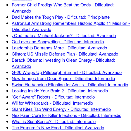
Former Child Prodigy Who Beat the Odds - Dificultad:
Avanzado
Dad Makes the Tough Play - Dificultad: Principiante
Astronaut Armstrong Remembers Historic Apollo 11 Mission -
Dificultad: Avanzado
¿Qué mató a Michael Jackson? - Dificultad: Avanzado
On Love and Songwriting - Dificultad: Intermedio
Leadership Demands More - Dificultad: Avanzado
Clinton: US Missile Defense Plan - Dificultad: Avanzado
Barack Obama: Investing in Clean Energy - Dificultad:
Avanzado
G-20 Wraps Up Pittsburgh Summit - Dificultad: Avanzado
New Images from Deep Space - Dificultad: Intermedio
Swine Flu Vaccine Effective for Adults - Dificultad: Intermedio
Looking Inside Your Brain 2 - Dificultad: Intermedio
"Self-Aware" Robots - Dificultad: Intermedio
Wii for Whiteboards - Dificultad: Intermedio
Giant Kites Tap Wind Energy - Dificultad: Intermedio
Next-Gen Cure for Killer Infections - Dificultad: Intermedio
What is SixthSense? - Dificultad: Intermedio
The Emperor's New Food - Dificultad: Avanzado