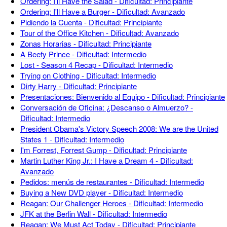
Ordering: I'll Have the Salad - Dificultad: Principiante
Ordering: I'll Have a Burger - Dificultad: Avanzado
Pidiendo la Cuenta - Dificultad: Principiante
Tour of the Office Kitchen - Dificultad: Avanzado
Zonas Horarias - Dificultad: Principiante
A Beefy Prince - Dificultad: Intermedio
Lost - Season 4 Recap - Dificultad: Intermedio
Trying on Clothing - Dificultad: Intermedio
Dirty Harry - Dificultad: Principiante
Presentaciones: Bienvenido al Equipo - Dificultad: Principiante
Conversación de Oficina: ¿Descanso o Almuerzo? -
Dificultad: Intermedio
President Obama's Victory Speech 2008: We are the United
States 1 - Dificultad: Intermedio
I'm Forrest, Forrest Gump - Dificultad: Principiante
Martin Luther King Jr.: I Have a Dream 4 - Dificultad:
Avanzado
Pedidos: menús de restaurantes - Dificultad: Intermedio
Buying a New DVD player - Dificultad: Intermedio
Reagan: Our Challenger Heroes - Dificultad: Intermedio
JFK at the Berlin Wall - Dificultad: Intermedio
Reagan: We Must Act Today - Dificultad: Principiante