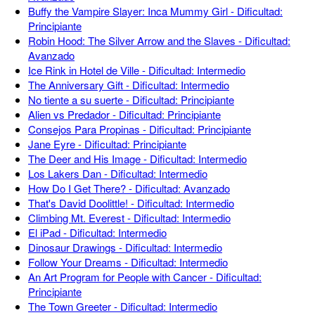
Buffy the Vampire Slayer: Inca Mummy Girl - Dificultad:
Principiante
Robin Hood: The Silver Arrow and the Slaves - Dificultad:
Avanzado
Ice Rink in Hotel de Ville - Dificultad: Intermedio
The Anniversary Gift - Dificultad: Intermedio
No tiente a su suerte - Dificultad: Principiante
Alien vs Predador - Dificultad: Principiante
Consejos Para Propinas - Dificultad: Principiante
Jane Eyre - Dificultad: Principiante
The Deer and His Image - Dificultad: Intermedio
Los Lakers Dan - Dificultad: Intermedio
How Do I Get There? - Dificultad: Avanzado
That's David Doolittle! - Dificultad: Intermedio
Climbing Mt. Everest - Dificultad: Intermedio
El iPad - Dificultad: Intermedio
Dinosaur Drawings - Dificultad: Intermedio
Follow Your Dreams - Dificultad: Intermedio
An Art Program for People with Cancer - Dificultad:
Principiante
The Town Greeter - Dificultad: Intermedio