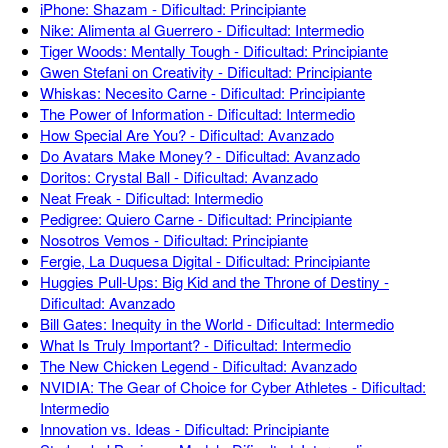
iPhone: Shazam - Dificultad: Principiante
Nike: Alimenta al Guerrero - Dificultad: Intermedio
Tiger Woods: Mentally Tough - Dificultad: Principiante
Gwen Stefani on Creativity - Dificultad: Principiante
Whiskas: Necesito Carne - Dificultad: Principiante
The Power of Information - Dificultad: Intermedio
How Special Are You? - Dificultad: Avanzado
Do Avatars Make Money? - Dificultad: Avanzado
Doritos: Crystal Ball - Dificultad: Avanzado
Neat Freak - Dificultad: Intermedio
Pedigree: Quiero Carne - Dificultad: Principiante
Nosotros Vemos - Dificultad: Principiante
Fergie, La Duquesa Digital - Dificultad: Principiante
Huggies Pull-Ups: Big Kid and the Throne of Destiny -
Dificultad: Avanzado
Bill Gates: Inequity in the World - Dificultad: Intermedio
What Is Truly Important? - Dificultad: Intermedio
The New Chicken Legend - Dificultad: Avanzado
NVIDIA: The Gear of Choice for Cyber Athletes - Dificultad:
Intermedio
Innovation vs. Ideas - Dificultad: Principiante