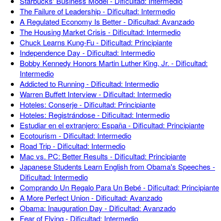
Starbucks' Business Model - Dificultad: Intermedio
The Failure of Leadership - Dificultad: Intermedio
A Regulated Economy Is Better - Dificultad: Avanzado
The Housing Market Crisis - Dificultad: Intermedio
Chuck Learns Kung-Fu - Dificultad: Principiante
Independence Day - Dificultad: Intermedio
Bobby Kennedy Honors Martin Luther King, Jr. - Dificultad:
Intermedio
Addicted to Running - Dificultad: Intermedio
Warren Buffett Interview - Dificultad: Intermedio
Hoteles: Conserje - Dificultad: Principiante
Hoteles: Registrándose - Dificultad: Intermedio
Estudiar en el extranjero: España - Dificultad: Principiante
Ecotourism - Dificultad: Intermedio
Road Trip - Dificultad: Intermedio
Mac vs. PC: Better Results - Dificultad: Principiante
Japanese Students Learn English from Obama's Speeches -
Dificultad: Intermedio
Comprando Un Regalo Para Un Bebé - Dificultad: Principiante
A More Perfect Union - Dificultad: Avanzado
Obama: Inauguration Day - Dificultad: Avanzado
Fear of Flying - Dificultad: Intermedio