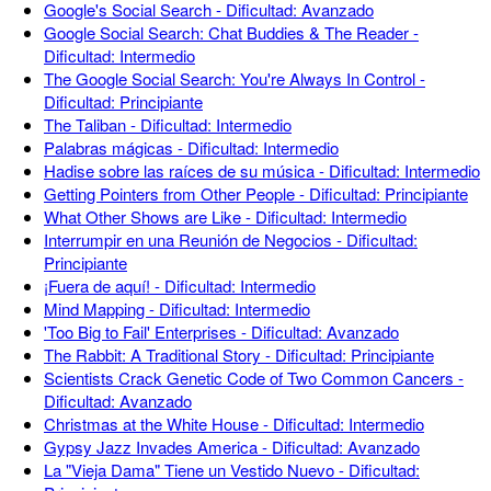
Google's Social Search - Dificultad: Avanzado
Google Social Search: Chat Buddies & The Reader -
Dificultad: Intermedio
The Google Social Search: You're Always In Control -
Dificultad: Principiante
The Taliban - Dificultad: Intermedio
Palabras mágicas - Dificultad: Intermedio
Hadise sobre las raíces de su música - Dificultad: Intermedio
Getting Pointers from Other People - Dificultad: Principiante
What Other Shows are Like - Dificultad: Intermedio
Interrumpir en una Reunión de Negocios - Dificultad:
Principiante
¡Fuera de aquí! - Dificultad: Intermedio
Mind Mapping - Dificultad: Intermedio
'Too Big to Fail' Enterprises - Dificultad: Avanzado
The Rabbit: A Traditional Story - Dificultad: Principiante
Scientists Crack Genetic Code of Two Common Cancers -
Dificultad: Avanzado
Christmas at the White House - Dificultad: Intermedio
Gypsy Jazz Invades America - Dificultad: Avanzado
La "Vieja Dama" Tiene un Vestido Nuevo - Dificultad: