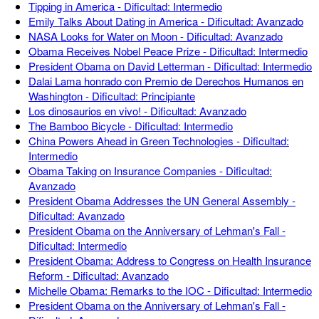
Tipping in America - Dificultad: Intermedio
Emily Talks About Dating in America - Dificultad: Avanzado
NASA Looks for Water on Moon - Dificultad: Avanzado
Obama Receives Nobel Peace Prize - Dificultad: Intermedio
President Obama on David Letterman - Dificultad: Intermedio
Dalai Lama honrado con Premio de Derechos Humanos en
Washington - Dificultad: Principiante
Los dinosaurios en vivo! - Dificultad: Avanzado
The Bamboo Bicycle - Dificultad: Intermedio
China Powers Ahead in Green Technologies - Dificultad:
Intermedio
Obama Taking on Insurance Companies - Dificultad:
Avanzado
President Obama Addresses the UN General Assembly -
Dificultad: Avanzado
President Obama on the Anniversary of Lehman's Fall -
Dificultad: Intermedio
President Obama: Address to Congress on Health Insurance
Reform - Dificultad: Avanzado
Michelle Obama: Remarks to the IOC - Dificultad: Intermedio
President Obama on the Anniversary of Lehman's Fall -