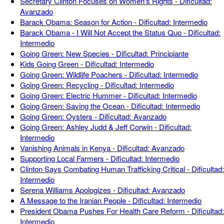
Secretary Clinton Focuses on Women's Rights - Dificultad:
Avanzado
Barack Obama: Season for Action - Dificultad: Intermedio
Barack Obama - I Will Not Accept the Status Quo - Dificultad:
Intermedio
Going Green: New Species - Dificultad: Principiante
Kids Going Green - Dificultad: Intermedio
Going Green: Wildlife Poachers - Dificultad: Intermedio
Going Green: Recycling - Dificultad: Intermedio
Going Green: Electric Hummer - Dificultad: Intermedio
Going Green: Saving the Ocean - Dificultad: Intermedio
Going Green: Oysters - Dificultad: Avanzado
Going Green: Ashley Judd & Jeff Corwin - Dificultad:
Intermedio
Vanishing Animals in Kenya - Dificultad: Avanzado
Supporting Local Farmers - Dificultad: Intermedio
Clinton Says Combating Human Trafficking Critical - Dificultad:
Intermedio
Serena Williams Apologizes - Dificultad: Avanzado
A Message to the Iranian People - Dificultad: Intermedio
President Obama Pushes For Health Care Reform - Dificultad:
Intermedio