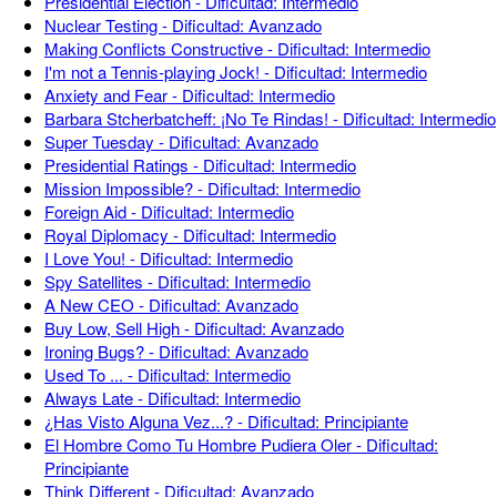
Presidential Election - Dificultad: Intermedio
Nuclear Testing - Dificultad: Avanzado
Making Conflicts Constructive - Dificultad: Intermedio
I'm not a Tennis-playing Jock! - Dificultad: Intermedio
Anxiety and Fear - Dificultad: Intermedio
Barbara Stcherbatcheff: ¡No Te Rindas! - Dificultad: Intermedio
Super Tuesday - Dificultad: Avanzado
Presidential Ratings - Dificultad: Intermedio
Mission Impossible? - Dificultad: Intermedio
Foreign Aid - Dificultad: Intermedio
Royal Diplomacy - Dificultad: Intermedio
I Love You! - Dificultad: Intermedio
Spy Satellites - Dificultad: Intermedio
A New CEO - Dificultad: Avanzado
Buy Low, Sell High - Dificultad: Avanzado
Ironing Bugs? - Dificultad: Avanzado
Used To ... - Dificultad: Intermedio
Always Late - Dificultad: Intermedio
¿Has Visto Alguna Vez...? - Dificultad: Principiante
El Hombre Como Tu Hombre Pudiera Oler - Dificultad:
Principiante
Think Different - Dificultad: Avanzado