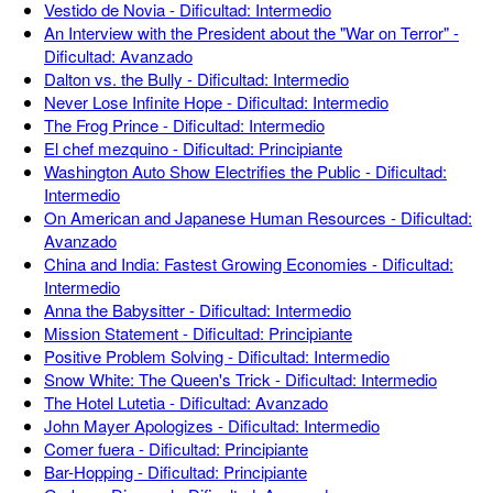
Vestido de Novia - Dificultad: Intermedio
An Interview with the President about the "War on Terror" -
Dificultad: Avanzado
Dalton vs. the Bully - Dificultad: Intermedio
Never Lose Infinite Hope - Dificultad: Intermedio
The Frog Prince - Dificultad: Intermedio
El chef mezquino - Dificultad: Principiante
Washington Auto Show Electrifies the Public - Dificultad:
Intermedio
On American and Japanese Human Resources - Dificultad:
Avanzado
China and India: Fastest Growing Economies - Dificultad:
Intermedio
Anna the Babysitter - Dificultad: Intermedio
Mission Statement - Dificultad: Principiante
Positive Problem Solving - Dificultad: Intermedio
Snow White: The Queen's Trick - Dificultad: Intermedio
The Hotel Lutetia - Dificultad: Avanzado
John Mayer Apologizes - Dificultad: Intermedio
Comer fuera - Dificultad: Principiante
Bar-Hopping - Dificultad: Principiante