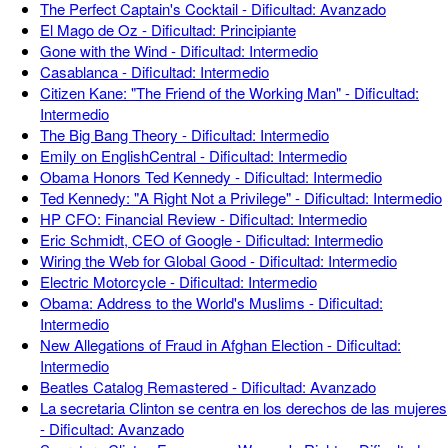
The Perfect Captain's Cocktail - Dificultad: Avanzado
El Mago de Oz - Dificultad: Principiante
Gone with the Wind - Dificultad: Intermedio
Casablanca - Dificultad: Intermedio
Citizen Kane: "The Friend of the Working Man" - Dificultad:
Intermedio
The Big Bang Theory - Dificultad: Intermedio
Emily on EnglishCentral - Dificultad: Intermedio
Obama Honors Ted Kennedy - Dificultad: Intermedio
Ted Kennedy: "A Right Not a Privilege" - Dificultad: Intermedio
HP CFO: Financial Review - Dificultad: Intermedio
Eric Schmidt, CEO of Google - Dificultad: Intermedio
Wiring the Web for Global Good - Dificultad: Intermedio
Electric Motorcycle - Dificultad: Intermedio
Obama: Address to the World's Muslims - Dificultad:
Intermedio
New Allegations of Fraud in Afghan Election - Dificultad:
Intermedio
Beatles Catalog Remastered - Dificultad: Avanzado
La secretaria Clinton se centra en los derechos de las mujeres
- Dificultad: Avanzado