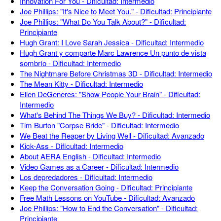
Innovation For You - Dificultad: Intermedio
Joe Phillips: "It's Nice to Meet You." - Dificultad: Principiante
Joe Phillips: "What Do You Talk About?" - Dificultad:
Principiante
Hugh Grant: I Love Sarah Jessica - Dificultad: Intermedio
Hugh Grant y comparte Marc Lawrence Un punto de vista
sombrío - Dificultad: Intermedio
The Nightmare Before Christmas 3D - Dificultad: Intermedio
The Mean Kitty - Dificultad: Intermedio
Ellen DeGeneres: "Show People Your Brain" - Dificultad:
Intermedio
What's Behind The Things We Buy? - Dificultad: Intermedio
Tim Burton "Corpse Bride" - Dificultad: Intermedio
We Beat the Reaper by Living Well - Dificultad: Avanzado
Kick-Ass - Dificultad: Intermedio
About AERA English - Dificultad: Intermedio
Video Games as a Career - Dificultad: Intermedio
Los depredadores - Dificultad: Intermedio
Keep the Conversation Going - Dificultad: Principiante
Free Math Lessons on YouTube - Dificultad: Avanzado
Joe Phillips: "How to End the Conversation" - Dificultad:
Principiante