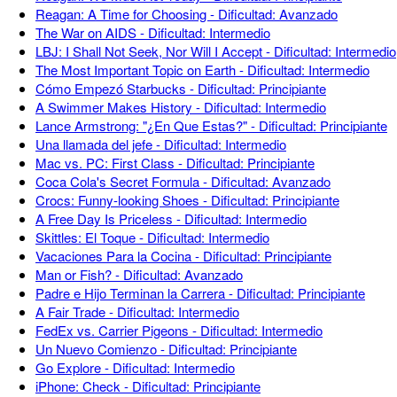
Reagan: A Time for Choosing - Dificultad: Avanzado
The War on AIDS - Dificultad: Intermedio
LBJ: I Shall Not Seek, Nor Will I Accept - Dificultad: Intermedio
The Most Important Topic on Earth - Dificultad: Intermedio
Cómo Empezó Starbucks - Dificultad: Principiante
A Swimmer Makes History - Dificultad: Intermedio
Lance Armstrong: "¿En Que Estas?" - Dificultad: Principiante
Una llamada del jefe - Dificultad: Intermedio
Mac vs. PC: First Class - Dificultad: Principiante
Coca Cola's Secret Formula - Dificultad: Avanzado
Crocs: Funny-looking Shoes - Dificultad: Principiante
A Free Day Is Priceless - Dificultad: Intermedio
Skittles: El Toque - Dificultad: Intermedio
Vacaciones Para la Cocina - Dificultad: Principiante
Man or Fish? - Dificultad: Avanzado
Padre e Hijo Terminan la Carrera - Dificultad: Principiante
A Fair Trade - Dificultad: Intermedio
FedEx vs. Carrier Pigeons - Dificultad: Intermedio
Un Nuevo Comienzo - Dificultad: Principiante
Go Explore - Dificultad: Intermedio
iPhone: Check - Dificultad: Principiante