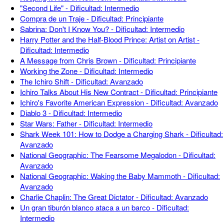
"Second Life" - Dificultad: Intermedio
Compra de un Traje - Dificultad: Principiante
Sabrina: Don't I Know You? - Dificultad: Intermedio
Harry Potter and the Half-Blood Prince: Artist on Artist -
Dificultad: Intermedio
A Message from Chris Brown - Dificultad: Principiante
Working the Zone - Dificultad: Intermedio
The Ichiro Shift - Dificultad: Avanzado
Ichiro Talks About His New Contract - Dificultad: Principiante
Ichiro's Favorite American Expression - Dificultad: Avanzado
Diablo 3 - Dificultad: Intermedio
Star Wars: Father - Dificultad: Intermedio
Shark Week 101: How to Dodge a Charging Shark - Dificultad:
Avanzado
National Geographic: The Fearsome Megalodon - Dificultad:
Avanzado
National Geographic: Waking the Baby Mammoth - Dificultad:
Avanzado
Charlie Chaplin: The Great Dictator - Dificultad: Avanzado
Un gran tiburón blanco ataca a un barco - Dificultad:
Intermedio